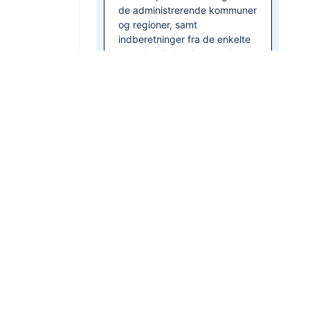
de administrerende kommuner
og regioner, samt
indberetninger fra de enkelte
enheder. Oplysningerne i
registeret opdateres løbende
af Styrelsen for It og Læring
(STIL) og Styrelsen for
Undervisning og Kvalitet
(STUK). Det sker på baggrund
af indberetninger fra de
enkelte enheder,
indberetninger fra kommuner
og regioner.
Formål med
institutionsregisteret
Data i Institutionsregisteret
benyttes til flere formål inden
for Børne- og
Undervisningsministeriets