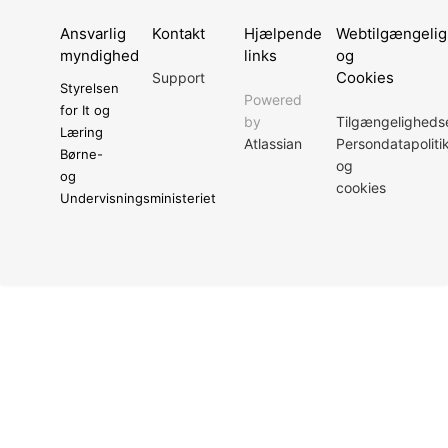
Ansvarlig
Kontakt
Hjælpende
Webtilgængeli
myndighed
links
og
Cookies
Support
Styrelsen
Powered
for It og
by
Tilgængeligheds
Læring
Atlassian
Persondatapoliti
Børne-
og
og
cookies
Undervisningsministeriet