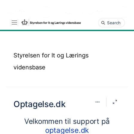
Gå
til
hovedindhold
assistive.skiplink.to.breadcrumbs
Hurtig
assistive.skiplink.to.header.menu
søgning
assistive.skiplink.to.action.menu
assistive.skiplink.to.quick.search
Styrelsen for It og Lærings
vidensbase
Optagelse.dk
Velkommen til support på
optagelse.dk