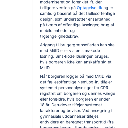
moderniseret og forenklet ift. den
tidligere version på
Optagelse.dk
og er
samtidig baseret på det fællesoffentlige
design, som understøtter ensartethed
på tværs af offentlige løsninger, brug af
mobile enheder og
tilgængelighedskrav.
Adgang til brugergrænsefladen kan ske
med MitID eller via en sms-kode
løsning. Sms-kode løsningen bruges,
hvis borgeren ikke kan anskaffe sig et
MitID.
Når borgeren logger på med MitID via
det fællesoffentlige NemLog-in, tilføjer
systemet personoplysninger fra CPR-
registret om borgeren og dennes værge
eller forældre, hvis borgeren er under
18 år. Derudover tilføjer systemet
karakterer og beviser. Ved ansøgning til
gymnasiale uddannelser tilføjes
endvidere en beregnet transporttid (fra
borgerens bopæl til uddannelsesstedet)