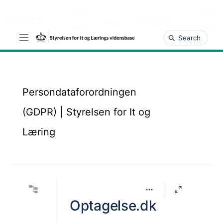
Gå
til
hovedindhold
assistive.skiplink.to.breadcrumbs
Hurtig
assistive.skiplink.to.header.menu
søgning
assistive.skiplink.to.action.menu
assistive.skiplink.to.quick.search
Persondataforordningen
(GDPR) | Styrelsen for It og
Læring
Optagelse.dk