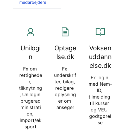
medarbejdere
Unilogi
Optage
Voksen
n
lse.dk
uddann
else.dk
Fx om 
Fx 
rettighede
underskrif
Fx login 
r, 
ter, bilag, 
med Nem-
tilknytning
redigere 
ID, 
, Unilogin 
oplysning
tilmelding 
brugerad
er om 
til kurser 
ministrati
ansøger
og VEU-
on, 
godtgørel
Import/ek
se
sport