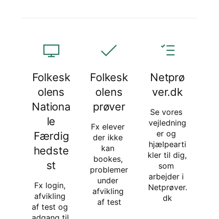
Folkesk
Folkesk
Netprø
olens
olens
ver.dk
Nationa
prøver
Se vores 
le
vejledning
Fx elever 
er og 
Færdig
der ikke 
hjælpearti
kan 
hedste
kler til dig, 
bookes, 
st
som 
problemer 
arbejder i 
under 
Fx login, 
Netprøver.
afvikling 
afvikling 
dk
af test
af test og 
adgang til 