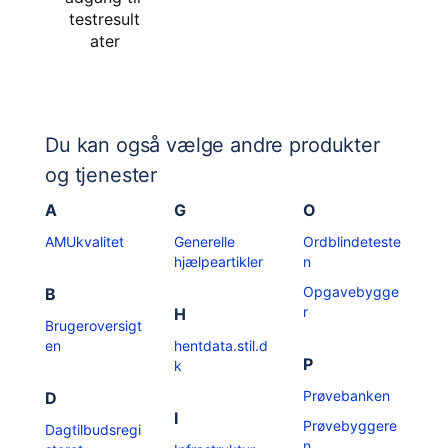
testresult
ater
Du kan også vælge andre produkter
og tjenester
A
G
O
AMUkvalitet
Generelle
Ordblindeteste
hjælpeartikler
n
Opgavebygge
B
r
H
Brugeroversigt
en
hentdata.stil.d
P
k
Prøvebanken
D
I
Prøvebyggere
Dagtilbudsregi
n