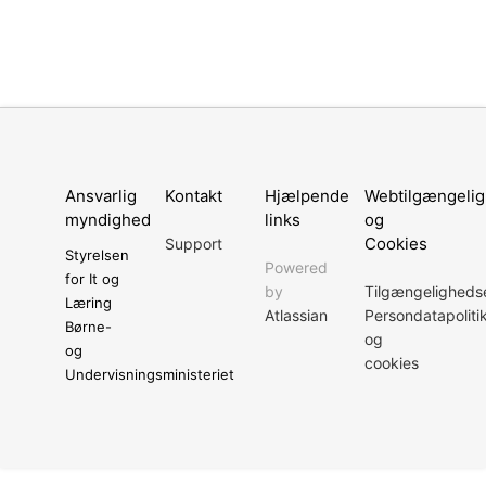
Ansvarlig
Kontakt
Hjælpende
Webtilgængeli
myndighed
links
og
Cookies
Support
Styrelsen
Powered
for It og
by
Tilgængeligheds
Læring
Atlassian
Persondatapoliti
Børne-
og
og
cookies
Undervisningsministeriet