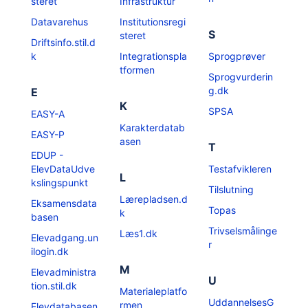
steret
Infrastruktur
Datavarehus
Institutionsregi
S
steret
Driftsinfo.stil.d
k
Integrationspla
Sprogprøver
tformen
Sprogvurderin
g.dk
E
K
SPSA
EASY-A
Karakterdatab
EASY-P
asen
T
EDUP -
ElevDataUdve
Testafvikleren
L
kslingspunkt
Tilslutning
Lærepladsen.d
Eksamensdata
Topas
k
basen
Trivselsmålinge
Læs1.dk
Elevadgang.un
r
ilogin.dk
M
Elevadministra
U
tion.stil.dk
Materialeplatfo
UddannelsesG
rmen
Elevdatabasen