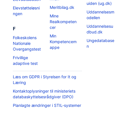
uiden (ug.dk)
Meritbilag.dk
Elevstøtteløsni
Uddannelsesm
ngen
Mine
odellen
Realkompeten
Uddannelsesu
cer
F
dbud.dk
Min
Folkeskolens
Ungedatabase
Kompetencem
Nationale
n
appe
Overgangstest
Frivillige
adaptive test
Læs om GDPR i Styrelsen for It og
Læring
Kontaktoplysninger til ministeriets
databaskyttelsesrådgiver (DPO)
Planlagte ændringer i STIL-systemer