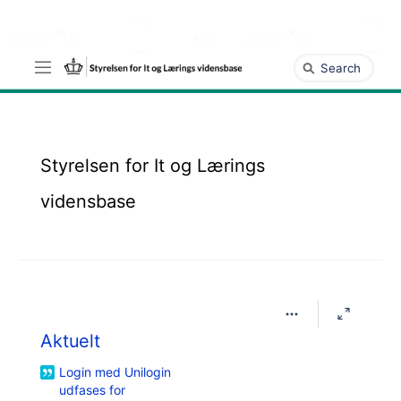
Gå
til
hovedindhold
assistive.skiplink.to.breadcrumbs
Hurtig
assistive.skiplink.to.header.menu
søgning
assistive.skiplink.to.action.menu
assistive.skiplink.to.quick.search
Styrelsen for It og Lærings
vidensbase
Aktuelt
Login med Unilogin
udfases for