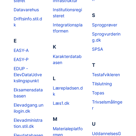
steret
Infrastruktur
Datavarehus
Institutionsregi
S
steret
Driftsinfo.stil.d
k
Integrationspla
Sprogprøver
tformen
Sprogvurderin
g.dk
E
K
SPSA
EASY-A
Karakterdatab
EASY-P
asen
T
EDUP -
ElevDataUdve
Testafvikleren
L
kslingspunkt
Tilslutning
Lærepladsen.d
Eksamensdata
Topas
k
basen
Trivselsmålinge
Læs1.dk
Elevadgang.un
r
ilogin.dk
M
Elevadministra
U
tion.stil.dk
Materialeplatfo
UddannelsesG
rmen
Elevdatabasen