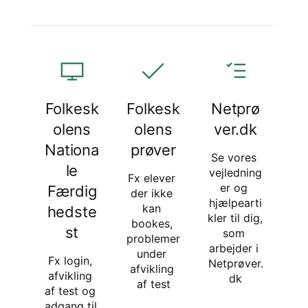
Folkesk
Folkesk
Netprø
olens
olens
ver.dk
Nationa
prøver
Se vores 
le
vejledning
Fx elever 
er og 
Færdig
der ikke 
hjælpearti
kan 
hedste
kler til dig, 
bookes, 
st
som 
problemer 
arbejder i 
under 
Fx login, 
Netprøver.
afvikling 
afvikling 
dk
af test
af test og 
adgang til 