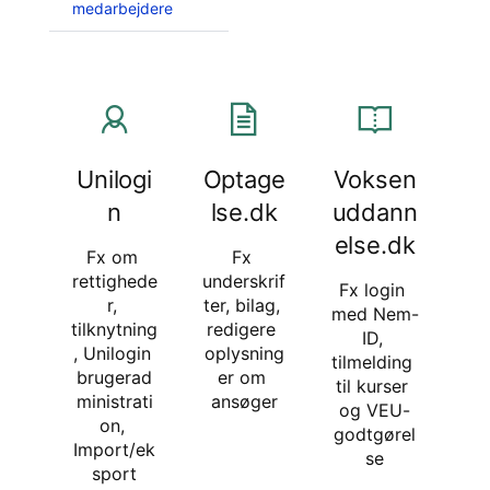
medarbejdere
Unilogi
Optage
Voksen
n
lse.dk
uddann
else.dk
Fx om 
Fx 
rettighede
underskrif
Fx login 
r, 
ter, bilag, 
med Nem-
tilknytning
redigere 
ID, 
, Unilogin 
oplysning
tilmelding 
brugerad
er om 
til kurser 
ministrati
ansøger
og VEU-
on, 
godtgørel
Import/ek
se
sport