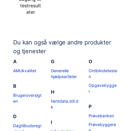
testresult
ater
Du kan også vælge andre produkter
og tjenester
A
G
O
AMUkvalitet
Generelle
Ordblindeteste
hjælpeartikler
n
Opgavebygge
B
r
H
Brugeroversigt
en
hentdata.stil.d
P
k
Prøvebanken
D
I
Prøvebyggere
Dagtilbudsregi
n