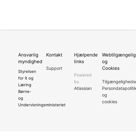
Ansvarlig
Kontakt
Hjælpende
Webtilgængeli
myndighed
links
og
Cookies
Support
Styrelsen
Powered
for It og
by
Tilgængeligheds
Læring
Atlassian
Persondatapoliti
Børne-
og
og
cookies
Undervisningsministeriet