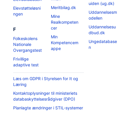
uiden (ug.dk)
Meritbilag.dk
Elevstøtteløsni
Uddannelsesm
ngen
Mine
odellen
Realkompeten
Uddannelsesu
cer
F
dbud.dk
Min
Folkeskolens
Ungedatabase
Kompetencem
Nationale
n
appe
Overgangstest
Frivillige
adaptive test
Læs om GDPR i Styrelsen for It og
Læring
Kontaktoplysninger til ministeriets
databaskyttelsesrådgiver (DPO)
Planlagte ændringer i STIL-systemer