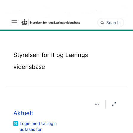
Gå
til
hovedindhold
assistive.skiplink.to.breadcrumbs
Hurtig
assistive.skiplink.to.header.menu
søgning
assistive.skiplink.to.action.menu
assistive.skiplink.to.quick.search
Styrelsen for It og Lærings
vidensbase
Aktuelt
Login med Unilogin
udfases for