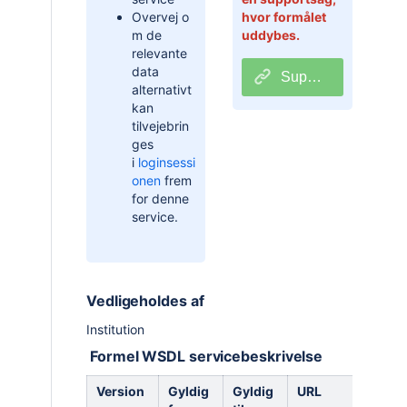
Overvej
o
hvor formålet
m de
uddybes.
relevante
data
Support til Unilogin Integrationer og Webservices
alternativt
kan
tilvejebrin
ges
i
loginsessi
onen
frem
for denne
service.
Vedligeholdes af
Institution
Formel WSDL servicebeskrivelse
Version
Gyldig
Gyldig
URL