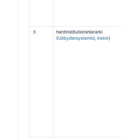
6
hentInstitutionshierarki
Ho
(
UdbydersystemId
,
instnr
)
[
A