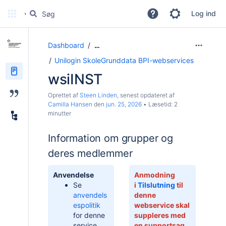
Mere
Log ind
Dashboard
…
Unilogin SkoleGrunddata BPI-webservices
wsiINST
Oprettet af
Steen Linden
, senest opdateret af
Camilla Hansen
den
jun. 25, 2026
Læsetid: 2
minutter
Information om grupper og
deres medlemmer
Anvendelse
Anmodning
Se
i
Tilslutning
til
anvendels
denne
espolitik
webservice skal
for denne
suppleres med
service
en supportsag,