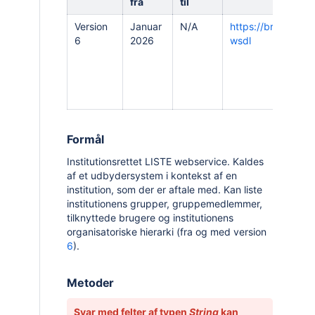
fra
til
Version
Januar
N/A
https://brugerdata
6
2026
wsdl
Formål
Institutionsrettet LISTE webservice. Kaldes
af et udbydersystem i kontekst af en
institution, som der er aftale med. Kan liste
institutionens grupper, gruppemedlemmer,
tilknyttede brugere og institutionens
organisatoriske hierarki (fra og med version
6
).
Metoder
Svar med felter af typen
String
kan