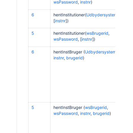
wsPassword
,
instnr
)
6
hentInstitutioner(
UdbydersystemId
,
[
instnr
])
[
I
5
hentInstitutioner(
wsBrugerid
,
wsPassword
,
[
instnr
])
6
hentInstBruger (
UdbydersystemId
,
instnr
,
brugerid
)
[
I
5
hentInstBruger (
wsBrugerid
,
wsPassword
,
instnr
,
brugerid
)