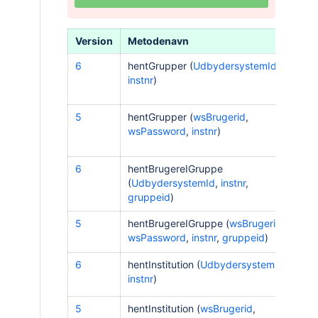
Version
Metodenavn
R
6
hentGrupper (
UdbydersystemId
,
instnr
)
[
G
5
hentGrupper (
wsBrugerid
,
wsPassword
,
instnr
)
6
hentBrugereIGruppe
(
UdbydersystemId
,
instnr
,
[
B
gruppeid
)
5
hentBrugereIGruppe (
wsBrugerid
,
wsPassword
,
instnr
,
gruppeid
)
6
hentInstitution (
UdbydersystemId
,
instnr
)
In
5
hentInstitution (
wsBrugerid
,