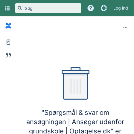
Mere
Log ind
"Spørgsmål & svar om
ansøgningen | Ansøger udenfor
grundskole | Optagelse.dk" er