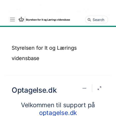
Gå
til
hovedindhold
assistive.skiplink.to.breadcrumbs
Hurtig
assistive.skiplink.to.header.menu
søgning
assistive.skiplink.to.action.menu
assistive.skiplink.to.quick.search
Styrelsen for It og Lærings
vidensbase
Optagelse.dk
Velkommen til support på
optagelse.dk