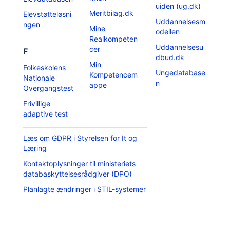
uiden (ug.dk)
Meritbilag.dk
Elevstøtteløsni
Uddannelsesm
ngen
Mine
odellen
Realkompeten
Uddannelsesu
cer
F
dbud.dk
Min
Folkeskolens
Ungedatabase
Kompetencem
Nationale
n
appe
Overgangstest
Frivillige
adaptive test
Læs om GDPR i Styrelsen for It og
Læring
Kontaktoplysninger til ministeriets
databaskyttelsesrådgiver (DPO)
Planlagte ændringer i STIL-systemer