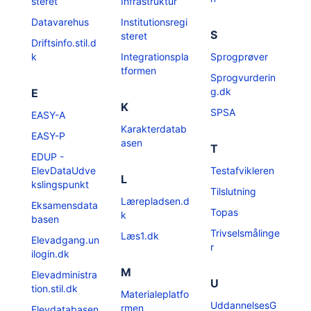
steret
Infrastruktur
Datavarehus
Institutionsregi
S
steret
Driftsinfo.stil.d
k
Integrationspla
Sprogprøver
tformen
Sprogvurderin
g.dk
E
K
SPSA
EASY-A
Karakterdatab
EASY-P
asen
T
EDUP -
ElevDataUdve
Testafvikleren
L
kslingspunkt
Tilslutning
Lærepladsen.d
Eksamensdata
Topas
k
basen
Trivselsmålinge
Læs1.dk
Elevadgang.un
r
ilogin.dk
M
Elevadministra
U
tion.stil.dk
Materialeplatfo
UddannelsesG
rmen
Elevdatabasen