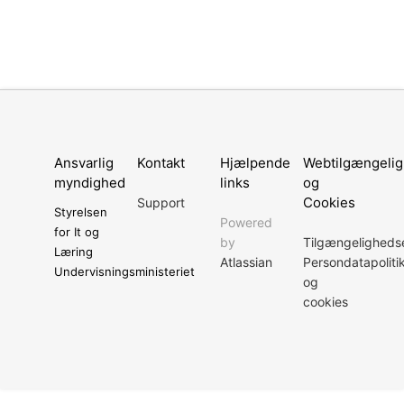
Ansvarlig
Kontakt
Hjælpende
Webtilgængeli
myndighed
links
og
Cookies
Support
Styrelsen
Powered
for It og
by
Tilgængeligheds
Læring
Atlassian
Persondatapoliti
Undervisningsministeriet
og
cookies