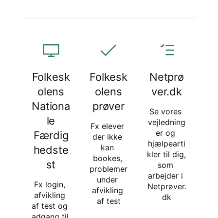
Folkesk
Folkesk
Netprø
olens
olens
ver.dk
Nationa
prøver
Se vores 
le
vejledning
Fx elever 
er og 
Færdig
der ikke 
hjælpearti
kan 
hedste
kler til dig, 
bookes, 
st
som 
problemer 
arbejder i 
under 
Fx login, 
Netprøver.
afvikling 
afvikling 
dk
af test
af test og 
adgang til 