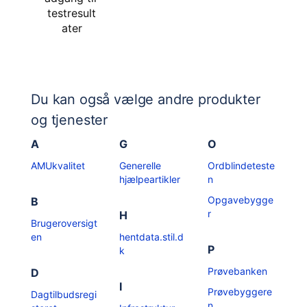
testresult
ater
Du kan også vælge andre produkter
og tjenester
A
G
O
AMUkvalitet
Generelle
Ordblindeteste
hjælpeartikler
n
Opgavebygge
B
r
H
Brugeroversigt
en
hentdata.stil.d
P
k
Prøvebanken
D
I
Prøvebyggere
Dagtilbudsregi
n