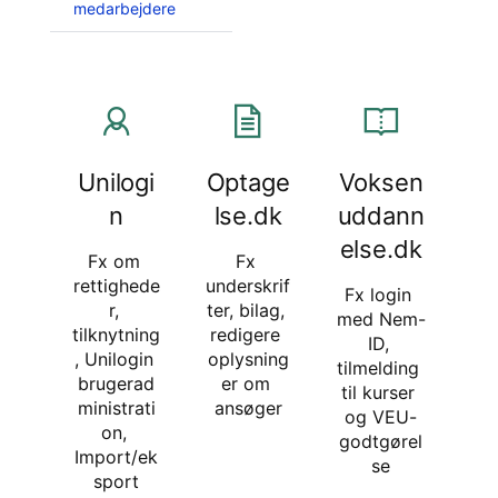
medarbejdere
Unilogi
Optage
Voksen
n
lse.dk
uddann
else.dk
Fx om 
Fx 
rettighede
underskrif
Fx login 
r, 
ter, bilag, 
med Nem-
tilknytning
redigere 
ID, 
, Unilogin 
oplysning
tilmelding 
brugerad
er om 
til kurser 
ministrati
ansøger
og VEU-
on, 
godtgørel
Import/ek
se
sport