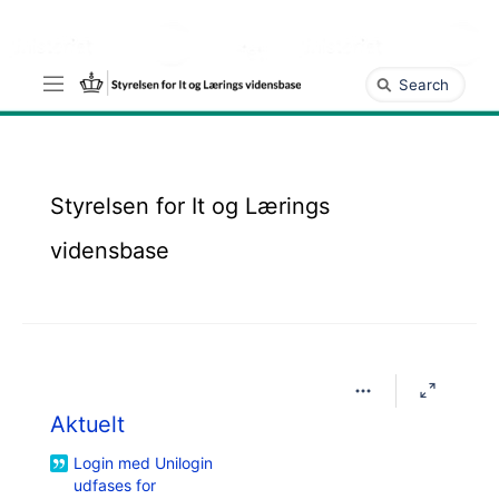
Gå
til
hovedindhold
assistive.skiplink.to.breadcrumbs
Hurtig
assistive.skiplink.to.header.menu
søgning
assistive.skiplink.to.action.menu
assistive.skiplink.to.quick.search
Styrelsen for It og Lærings
vidensbase
Aktuelt
Login med Unilogin
udfases for