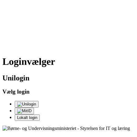
Loginvælger
Uni
login
Vælg login
Lokalt login