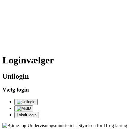
Loginvælger
Uni
login
Vælg login
Lokalt login