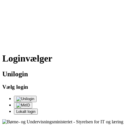
Loginvælger
Uni
login
Vælg login
Lokalt login