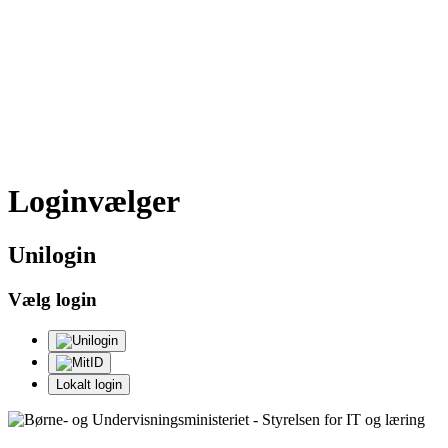
Loginvælger
Uni
login
Vælg login
Lokalt login