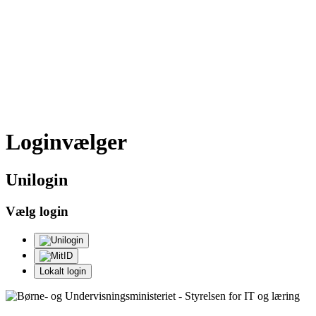
Loginvælger
Uni
login
Vælg login
Lokalt login