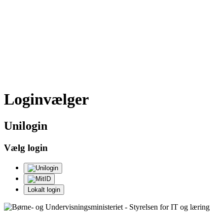
Loginvælger
Uni
login
Vælg login
Lokalt login