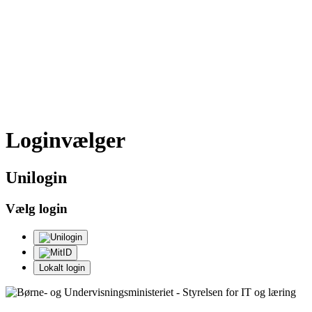
Loginvælger
Uni
login
Vælg login
Lokalt login