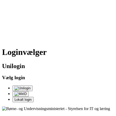
Loginvælger
Uni
login
Vælg login
Lokalt login