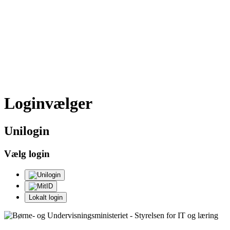
Loginvælger
Uni
login
Vælg login
Lokalt login