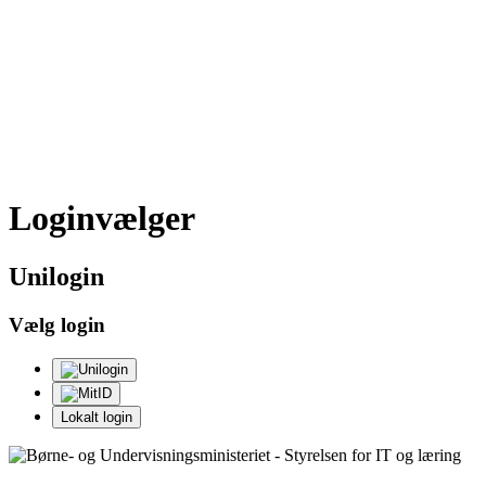
Loginvælger
Uni
login
Vælg login
Lokalt login