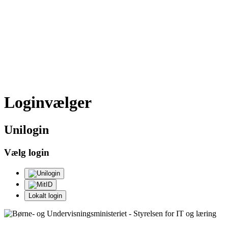
Loginvælger
Uni
login
Vælg login
Lokalt login