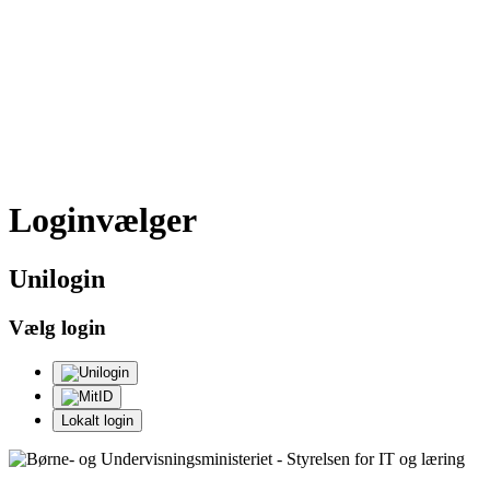
Loginvælger
Uni
login
Vælg login
Lokalt login