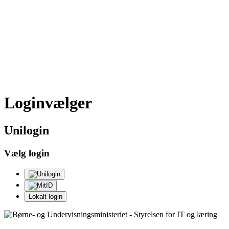
Loginvælger
Uni
login
Vælg login
Lokalt login