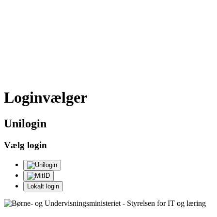
Loginvælger
Uni
login
Vælg login
Lokalt login