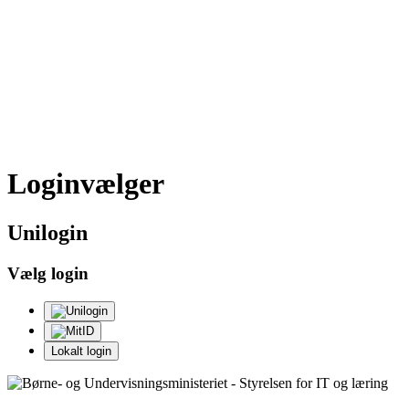
Loginvælger
Uni
login
Vælg login
Lokalt login