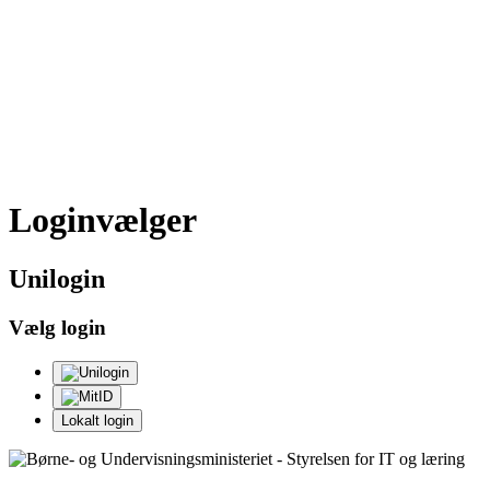
Loginvælger
Uni
login
Vælg login
Lokalt login