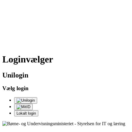
Loginvælger
Uni
login
Vælg login
Lokalt login