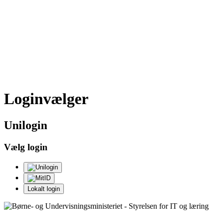
Loginvælger
Uni
login
Vælg login
Lokalt login