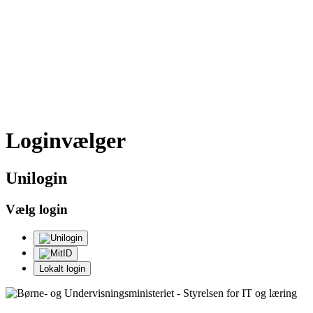
Loginvælger
Uni
login
Vælg login
Lokalt login