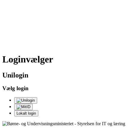
Loginvælger
Uni
login
Vælg login
Lokalt login