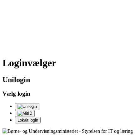
Loginvælger
Uni
login
Vælg login
Lokalt login