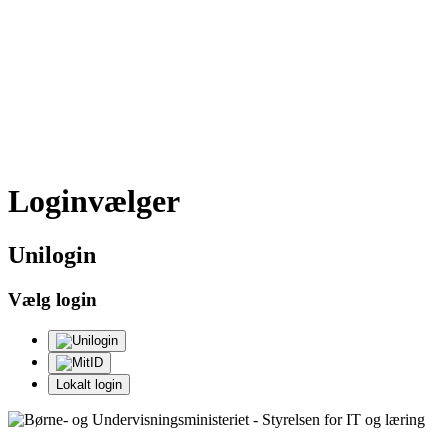
Loginvælger
Uni
login
Vælg login
Lokalt login