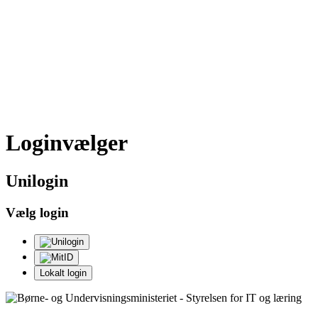
Loginvælger
Uni
login
Vælg login
Lokalt login