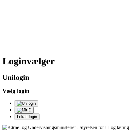
Loginvælger
Uni
login
Vælg login
Lokalt login