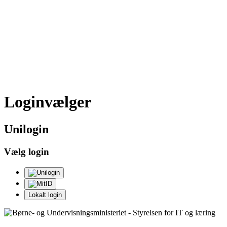
Loginvælger
Uni
login
Vælg login
Lokalt login