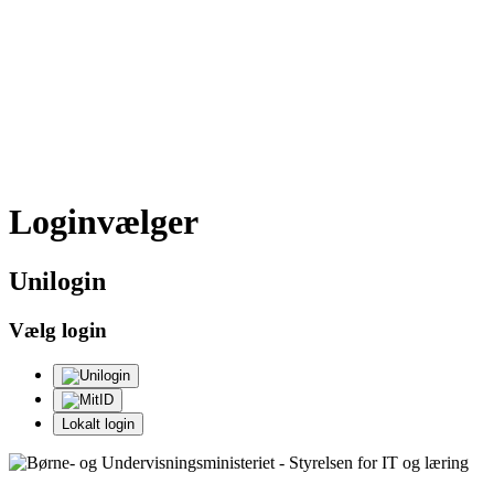
Loginvælger
Uni
login
Vælg login
Lokalt login