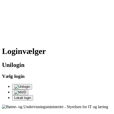
Loginvælger
Uni
login
Vælg login
Lokalt login