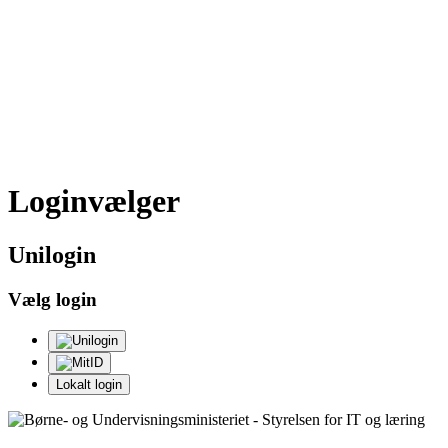
Loginvælger
Uni
login
Vælg login
Lokalt login