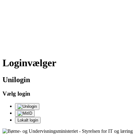
Loginvælger
Uni
login
Vælg login
Lokalt login