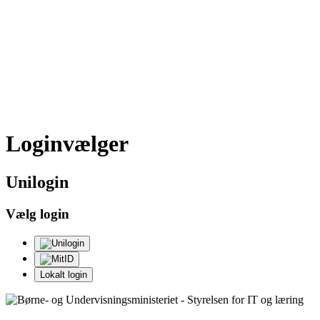
Loginvælger
Uni
login
Vælg login
Lokalt login