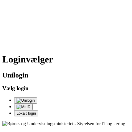
Loginvælger
Uni
login
Vælg login
Lokalt login