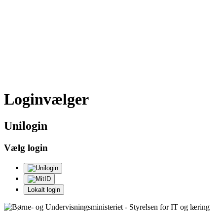
Loginvælger
Uni
login
Vælg login
Lokalt login