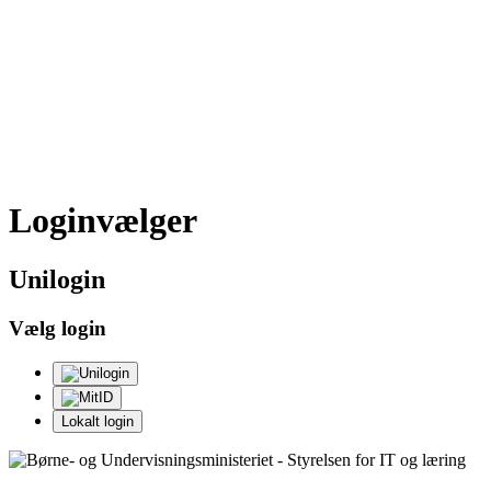
Loginvælger
Uni
login
Vælg login
Lokalt login