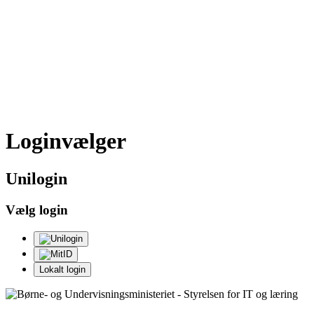
Loginvælger
Uni
login
Vælg login
Lokalt login