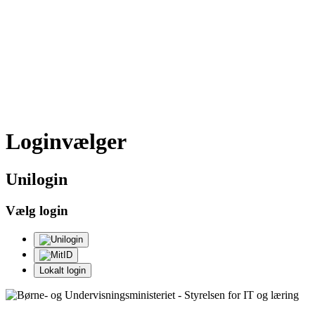
Loginvælger
Uni
login
Vælg login
Lokalt login