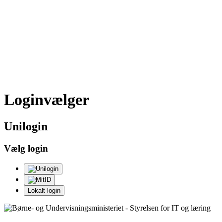
Loginvælger
Uni
login
Vælg login
Lokalt login