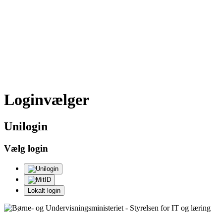
Loginvælger
Uni
login
Vælg login
Lokalt login