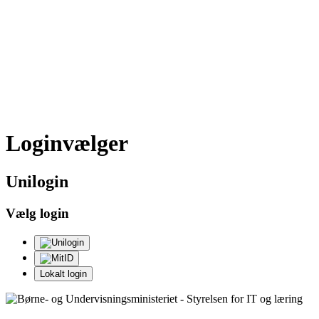
Loginvælger
Uni
login
Vælg login
Lokalt login