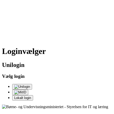
Loginvælger
Uni
login
Vælg login
Lokalt login