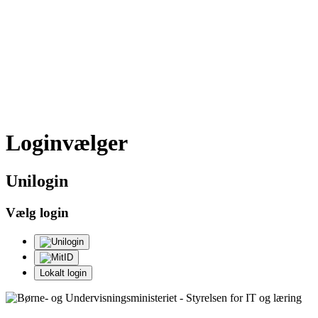
Loginvælger
Uni
login
Vælg login
Lokalt login