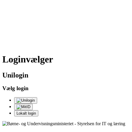
Loginvælger
Uni
login
Vælg login
Lokalt login